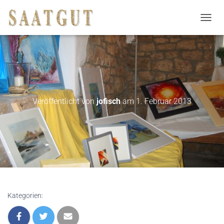
N
A
V
I
G
A
T
I
Veröffentlicht von
jofisch
am
1. Februar 2013
O
N
U
M
S
C
H
A
L
T
Kategorien:
E
N